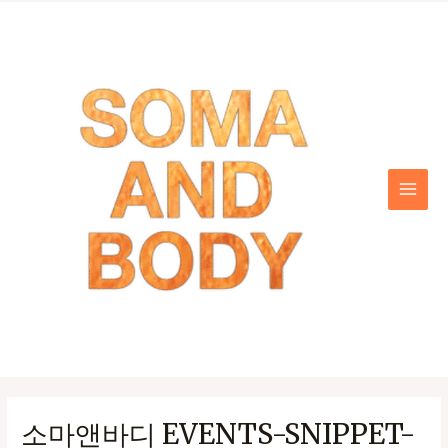
콘
텐
츠
로
건
너
뛰
기
MAI
MEN
소마앤바디 EVENTS-SNIPPET-