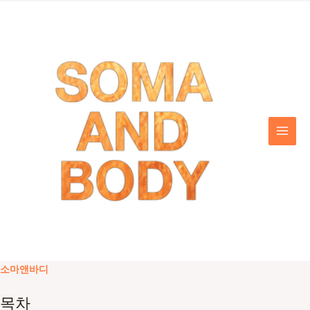
콘
텐
츠
로
건
너
뛰
기
MAI
MEN
소마앤바디
목차