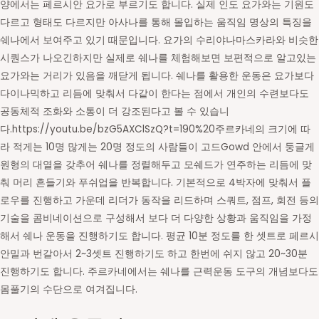
양에서는 페르시안 요가로 부르기도 합니다. 실제 인도 요가와는 기원도
다르고 형태도 다르지만 아사나를 통해 몰입하는 움직임 명상의 특징을
쉐나에서 보여주고 있기 때문입니다. 요가의 수리야나마스카라와 비슷한
시퀀스가 나오긴하지만 실제로 쉐나를 체험해보면 보편적으로 알고있는
요가와는 거리가 있음을 깨닫게 됩니다. 쉐나를 활용한 운동은 요가보다
다이나믹하고 리듬에 맞춰서 다같이 한다는 점에서 개인의 수련보다도
공동체적 조화와 소통이 더 강조된다고 볼 수 있습니
다.https://youtu.be/bzG5AXClSzQ?t=190%20주르카네의 크기에 따
라 적게는 10명 많게는 20명 정도의 사람들이 고드Gowd 안에서 둥글게
원형의 대열을 갖추어 쉐나를 정렬해두고 모쉐드가 연주하는 리듬에 맞
춰 머리 흔들기와 푸쉬업을 반복합니다. 기본적으로 4박자에 맞춰서 플
로우를 진행하고 가운데 리더가 동작을 리드하며 스쿼트, 점프, 회전 등의
기술을 콤비네이션으로 구성해서 보다 더 다양한 상황과 움직임을 가정
해서 쉐나 운동을 진행하기도 합니다. 평균 10분 정도를 한 셋트로 페르시
안밀과 번갈아서 2~3셋트 진행하기도 하고 한번에 쉬지 않고 20~30분
진행하기도 합니다. 주르카네에서는 쉐나를 근력운동 도구의 개념보다도
몸풀기의 수단으로 여겨집니다.