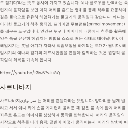
로 잠기다’라는 뜻도 동시에 가지고 있습니다. 쉐나 플로우를 반복하는 숙
련자의 움직임을 보면 마치 머리를 흔드는 행위를 통해 척추를 요동하며
깊은 물속으로 유유히 헤엄쳐가는 물고기의 움직임과 같습니다. 쉐나는
이러한 물고기의 척추 움직임, 프라이멀 무브먼트(primal movement)
를 깨우는 도구입니다. 인간은 누구나 어머니의 태중에서 척추를 활용해
양수 속을 유유히 헤엄치는 방법을 스스로 배운 상태로 태어납니다. 이
헤엄치기는 훗날 아기가 자라서 직립보행을 하게되는 토대가 됩니다. 헤
엄치기의 쉐나와 걷기의 페르시안밀을 연달아 함께하는 것은 원형적 움
직임의 회복을 가속화 합니다.
https://youtu.be/t3iw67vJuGQ
사르나바지
사르나바지سر نوازی 는 머리를 흔들다라는 뜻입니다. 양다리를 넓게 벌
리고 서서 쉐나 위에 손을 가지런히 올려둔 채 깊은 물 속에 잠겨 머리를
좌우로 흔드는 이미지를 상상하며 동작을 반복합니다. 머리의 움직임의
시작으로 척추를 따라 흉곽, 골반이 어떻게 움직이는지, 머리의 방향에 따