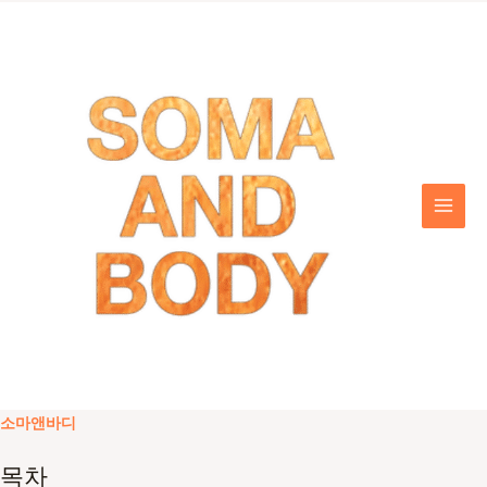
콘
텐
츠
로
건
너
뛰
기
MAI
MEN
소마앤바디
목차